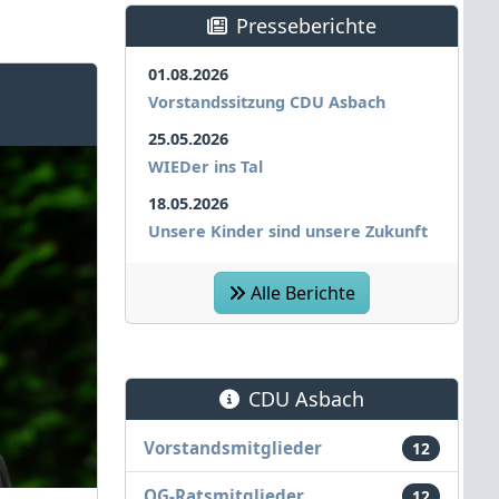
Presseberichte
01.08.2026
Vorstandssitzung CDU Asbach
25.05.2026
WIEDer ins Tal
18.05.2026
Unsere Kinder sind unsere Zukunft
Alle Berichte
CDU Asbach
Vorstandsmitglieder
12
OG-Ratsmitglieder
12